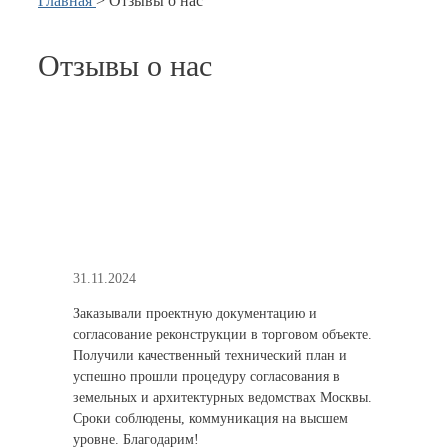
Главная
>
Отзывы о нас
Отзывы о нас
31.11.2024
02.06
ля
Заказывали проектную документацию и
Гото
согласование реконструкции в торговом объекте.
нежи
Получили качественный технический план и
тольк
,
успешно прошли процедуру согласования в
закл
ое
земельных и архитектурных ведомствах Москвы.
внес
ятные
Сроки соблюдены, коммуникация на высшем
работ
уровне. Благодарим!