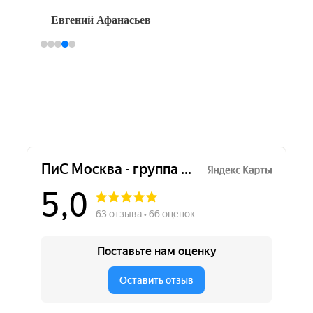
Ден
Евгений Афанасьев