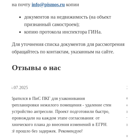
на почту
info@pismos.ru
копии
документов на недвижимость (на объект
признанный самостроем);
копию протокола инспектора ГИНа.
Для уточнения списка документов для рассмотрения
обращайтесь по контактам, указанным на сайте.
Отзывы о нас
21.04.2025
15
Сотрудничаем уже второй год. Компания помогает в
Н
н
согласовании фасадов зданий и изменении входных
р
групп. Очень ценю их комплексный подход -
р
технические заключения, колористика, регистрация в
о
госорганах. Работают профессионально и оперативно.
т
к
Сергей Алексеевич